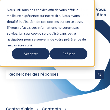
Logiciels
Nos
Expertise
Vous
Nous utilisons des cookies afin de vous offrir la
intégrations
Assurances
êtes
meilleure expérience sur notre site. Nous avons
détaillé l'
utilisation de ces cookies sur cette page
.
Si vous refusez, vos informations ne seront pas
suivies. Un seul cookie sera utilisé dans votre
navigateur pour se souvenir de votre préférence de
ne pas être suivi.
Comment pouvons-
Accepter
Refuser
nous vous aider ?
Il n'y a aucune suggestion car le champ de recherc
Centre d'aide
Contacts