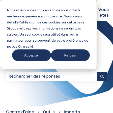
Logiciels
Nos
Expertise
Vous
Nous utilisons des cookies afin de vous offrir la
intégrations
Assurances
êtes
meilleure expérience sur notre site. Nous avons
détaillé l'
utilisation de ces cookies sur cette page
.
Si vous refusez, vos informations ne seront pas
suivies. Un seul cookie sera utilisé dans votre
navigateur pour se souvenir de votre préférence de
ne pas être suivi.
Comment pouvons-
Accepter
Refuser
nous vous aider ?
Il n'y a aucune suggestion car le champ de recherc
Centre d'aide
Outils
Imports