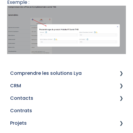
Exemple :
Comprendre les solutions Lya
CRM
Historique des versions
Contacts
Mails
Contrats
Procédures de signature électronique
Gestion des prescripteurs
Projets
Champs personnalisés
Gérer vos contacts