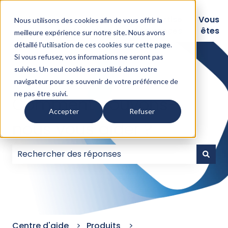
Logiciels
Nos
Expertise
Vous
Nous utilisons des cookies afin de vous offrir la
intégrations
Assurances
êtes
meilleure expérience sur notre site. Nous avons
détaillé l'
utilisation de ces cookies sur cette page
.
Si vous refusez, vos informations ne seront pas
suivies. Un seul cookie sera utilisé dans votre
navigateur pour se souvenir de votre préférence de
ne pas être suivi.
Comment pouvons-
Accepter
Refuser
nous vous aider ?
Il n'y a aucune suggestion car le champ de recherc
Centre d'aide
Produits