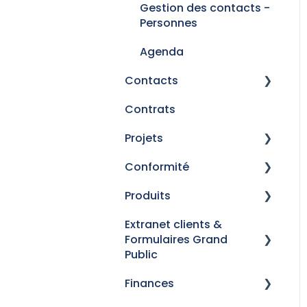
Gestion des contacts -
Personnes
Agenda
Contacts
Contrats
Gestion des
prescripteurs
Projets
Gérer vos contacts
Conformité
Généralités
Gestion des contacts -
Produits
Comparateur - Santé
Régulation
Personnes
TNS
Extranet clients &
Vérification de
Référentiel Produits -
Formulaires Grand
Personnalisation
conformité
Marketplace
Public
Fiche d'informations
Finances
conseil
Inscription à l'extranet