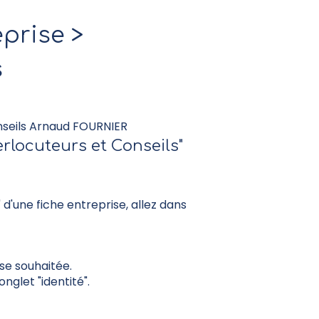
prise >
s
onseils Arnaud FOURNIER
erlocuteurs et Conseils"
 d'une fiche entreprise, allez dans
ise souhaitée.
nglet "identité".