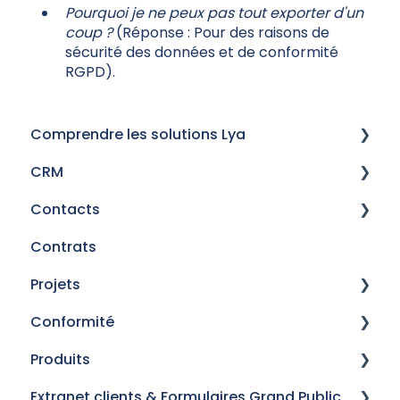
Pourquoi je ne peux pas tout exporter d'un
coup ?
(Réponse : Pour des raisons de
sécurité des données et de conformité
RGPD).
Comprendre les solutions Lya
CRM
Historique des versions
Contacts
Mails
Contrats
Procédures de signature électronique
Gestion des prescripteurs
Projets
Champs personnalisés
Gérer vos contacts
Conformité
Mises en situation
Gestion des contacts - Personnes
Généralités
Produits
Gestion des contacts - Entreprises
Comparateur - Santé TNS
Régulation
Extranet clients & Formulaires Grand Public
Activités et Tâches
Personnalisation
Vérification de conformité
Référentiel Produits - Marketplace