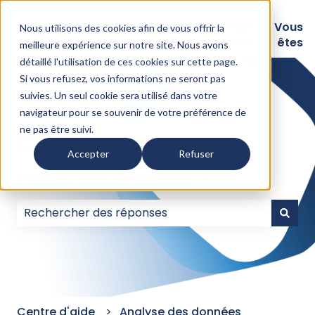
Logiciels
Nos
Expertise
Vous
Nous utilisons des cookies afin de vous offrir la
intégrations
Assurances
êtes
meilleure expérience sur notre site. Nous avons
détaillé l'
utilisation de ces cookies sur cette page
.
Si vous refusez, vos informations ne seront pas
suivies. Un seul cookie sera utilisé dans votre
navigateur pour se souvenir de votre préférence de
ne pas être suivi.
Comment pouvons-
Accepter
Refuser
nous vous aider ?
Il n'y a aucune suggestion car le champ de recherc
Centre d'aide
Analyse des données