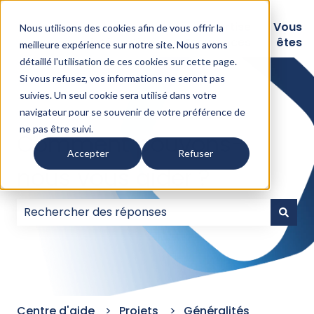
Logiciels
Nos
Expertise
Vous
Nous utilisons des cookies afin de vous offrir la
intégrations
Assurances
êtes
meilleure expérience sur notre site. Nous avons
détaillé l'
utilisation de ces cookies sur cette page
.
Si vous refusez, vos informations ne seront pas
suivies. Un seul cookie sera utilisé dans votre
navigateur pour se souvenir de votre préférence de
ne pas être suivi.
Comment pouvons-
Accepter
Refuser
nous vous aider ?
Il n'y a aucune suggestion car le champ de recherc
Centre d'aide
Projets
Généralités