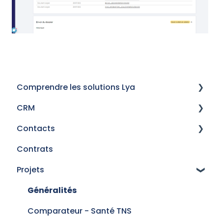
Comprendre les solutions Lya
CRM
Historique des versions
Contacts
Mails
Contrats
Procédures de signature électronique
Gestion des prescripteurs
Projets
Champs personnalisés
Gérer vos contacts
Mises en situation
Gestion des contacts - Personnes
Généralités
Gestion des contacts - Entreprises
Comparateur - Santé TNS