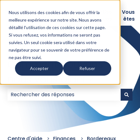
Logiciels
Nos
Expertise
Vous
Nous utilisons des cookies afin de vous offrir la
intégrations
Assurances
êtes
meilleure expérience sur notre site. Nous avons
détaillé l'
utilisation de ces cookies sur cette page
.
Si vous refusez, vos informations ne seront pas
suivies. Un seul cookie sera utilisé dans votre
navigateur pour se souvenir de votre préférence de
ne pas être suivi.
Comment pouvons-
Accepter
Refuser
nous vous aider ?
Il n'y a aucune suggestion car le champ de recherc
Centre d'aide
Finances
Bordereaux