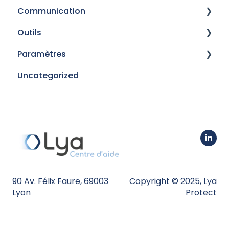
Communication
Reprise de données
Outils
Modèles
Paramètres
Campagnes
Imports
Uncategorized
Gestion Electronique de Documents
Connectivité
Signatures électroniques
Web Clients
Fusion de contacts
Partenaires
Personnalisation
Mon compte
90 Av. Félix Faure, 69003
Copyright © 2025, Lya
Utilisateur
Lyon
Protect