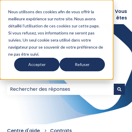
Logiciels
Nos
Expertise
Vous
Nous utilisons des cookies afin de vous offrir la
intégrations
Assurances
êtes
meilleure expérience sur notre site. Nous avons
détaillé l'
utilisation de ces cookies sur cette page
.
Si vous refusez, vos informations ne seront pas
suivies. Un seul cookie sera utilisé dans votre
navigateur pour se souvenir de votre préférence de
ne pas être suivi.
Comment pouvons-
Accepter
Refuser
nous vous aider ?
Il n'y a aucune suggestion car le champ de recherc
Centre d'aide
Contrats