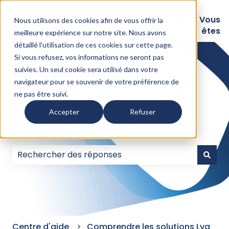
Logiciels
Nos
Expertise
Vous
Nous utilisons des cookies afin de vous offrir la
intégrations
Assurances
êtes
meilleure expérience sur notre site. Nous avons
détaillé l'
utilisation de ces cookies sur cette page
.
Si vous refusez, vos informations ne seront pas
suivies. Un seul cookie sera utilisé dans votre
navigateur pour se souvenir de votre préférence de
ne pas être suivi.
Comment pouvons-
Accepter
Refuser
nous vous aider ?
Il n'y a aucune suggestion car le champ de recherc
Centre d'aide
Comprendre les solutions Lya