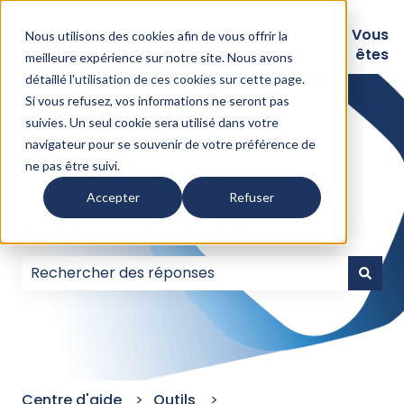
Logiciels
Nos
Expertise
Vous
Nous utilisons des cookies afin de vous offrir la
intégrations
Assurances
êtes
meilleure expérience sur notre site. Nous avons
détaillé l'
utilisation de ces cookies sur cette page
.
Si vous refusez, vos informations ne seront pas
suivies. Un seul cookie sera utilisé dans votre
navigateur pour se souvenir de votre préférence de
ne pas être suivi.
Comment pouvons-
Accepter
Refuser
nous vous aider ?
Il n'y a aucune suggestion car le champ de recherc
Centre d'aide
Outils