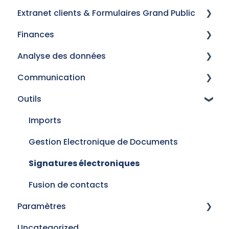
Extranet clients & Formulaires Grand Public
Activités et Tâches
Personnalisation
Vérification de conformité
Référentiel Produits - Marketplace
Finances
Gestion des contacts - Personnes
Fiche d'informations conseil
Inscription à l'extranet
Analyse des données
Agenda
Messagerie avec vos clients
Bordereaux
Communication
Gérer les projets et les contrats
Reprise de données
Outils
Modèles
Campagnes
Imports
Gestion Electronique de Documents
Signatures électroniques
Fusion de contacts
Paramètres
Uncategorized
Connectivité