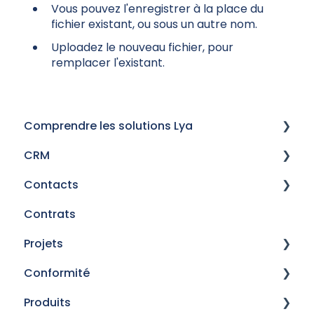
Vous pouvez l'enregistrer à la place du
fichier existant, ou sous un autre nom.
Uploadez le nouveau fichier, pour
remplacer l'existant.
Comprendre les solutions Lya
CRM
Historique des versions
Contacts
Mails
Contrats
Procédures de signature électronique
Gestion des prescripteurs
Projets
Champs personnalisés
Gérer vos contacts
Conformité
Mises en situation
Gestion des contacts - Personnes
Généralités
Produits
Gestion des contacts - Entreprises
Comparateur - Santé TNS
Régulation