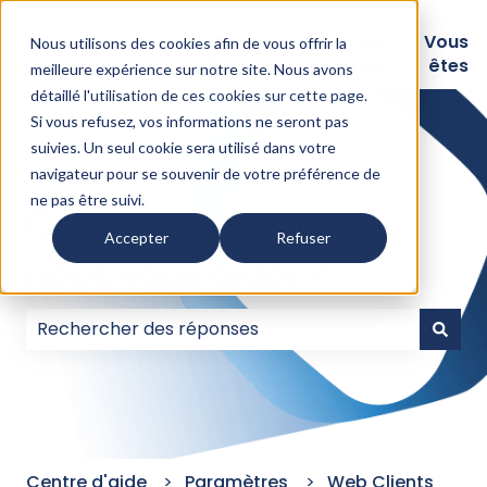
Logiciels
Nos
Expertise
Vous
Nous utilisons des cookies afin de vous offrir la
intégrations
Assurances
êtes
meilleure expérience sur notre site. Nous avons
détaillé l'
utilisation de ces cookies sur cette page
.
Si vous refusez, vos informations ne seront pas
suivies. Un seul cookie sera utilisé dans votre
navigateur pour se souvenir de votre préférence de
ne pas être suivi.
Comment pouvons-
Accepter
Refuser
nous vous aider ?
Il n'y a aucune suggestion car le champ de recherc
Centre d'aide
Paramètres
Web Clients