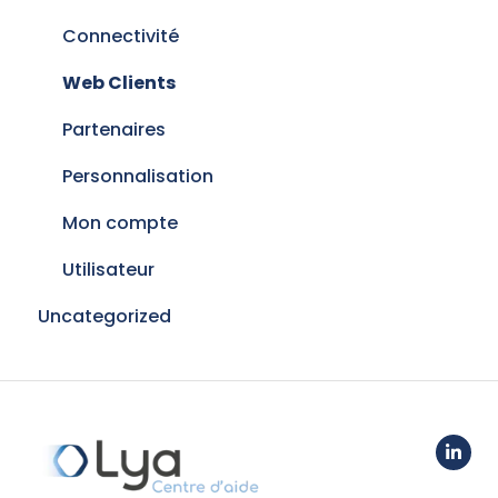
Gestion Electronique de Documents
Connectivité
Signatures électroniques
Web Clients
Fusion de contacts
Partenaires
Personnalisation
Mon compte
Utilisateur
Uncategorized