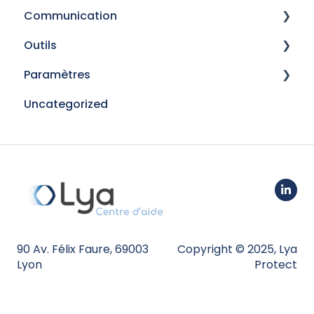
Communication
Gérer les projets et les contrats
Reprise de données
Outils
Modèles
Paramètres
Campagnes
Imports
Uncategorized
Gestion Electronique de Documents
Connectivité
Signatures électroniques
Web Clients
Fusion de contacts
Partenaires
Personnalisation
Mon compte
90 Av. Félix Faure, 69003
Copyright © 2025, Lya
Utilisateur
Lyon
Protect