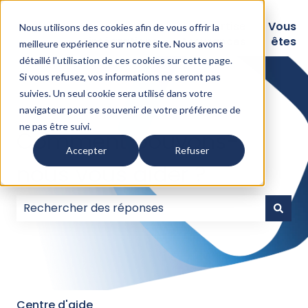
Logiciels
Nos
Expertise
Vous
Nous utilisons des cookies afin de vous offrir la
intégrations
Assurances
êtes
meilleure expérience sur notre site. Nous avons
détaillé l'
utilisation de ces cookies sur cette page
.
Si vous refusez, vos informations ne seront pas
suivies. Un seul cookie sera utilisé dans votre
navigateur pour se souvenir de votre préférence de
ne pas être suivi.
Comment pouvons-
Accepter
Refuser
nous vous aider ?
Il n'y a aucune suggestion car le champ de recherc
Centre d'aide