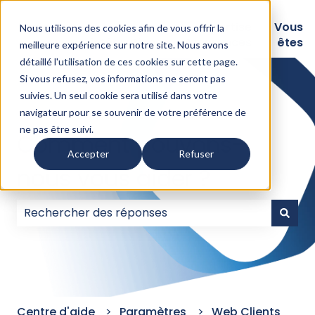
Logiciels
Nos
Expertise
Vous
Nous utilisons des cookies afin de vous offrir la
intégrations
Assurances
êtes
meilleure expérience sur notre site. Nous avons
détaillé l'
utilisation de ces cookies sur cette page
.
Si vous refusez, vos informations ne seront pas
suivies. Un seul cookie sera utilisé dans votre
navigateur pour se souvenir de votre préférence de
ne pas être suivi.
Comment pouvons-
Accepter
Refuser
nous vous aider ?
Il n'y a aucune suggestion car le champ de recherc
Centre d'aide
Paramètres
Web Clients