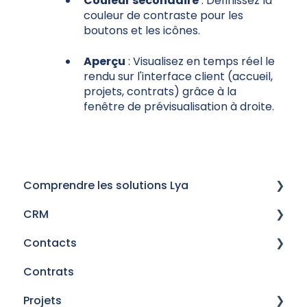
Couleur secondaire
: Définissez la
couleur de contraste pour les
boutons et les icônes.
Aperçu
: Visualisez en temps réel le
rendu sur l'interface client (accueil,
projets, contrats) grâce à la
fenêtre de prévisualisation à droite.
Comprendre les solutions Lya
CRM
Historique des versions
Contacts
Mails
Contrats
Procédures de signature électronique
Gestion des prescripteurs
Projets
Champs personnalisés
Gérer vos contacts