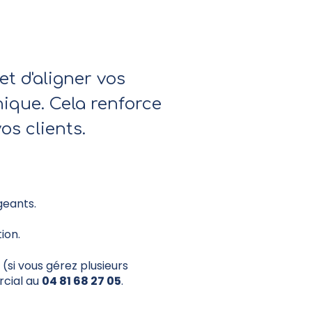
t d'aligner vos
ique. Cela renforce
s clients.
geants.
ion.
 (si vous gérez plusieurs
rcial au
04 81 68 27 05
.